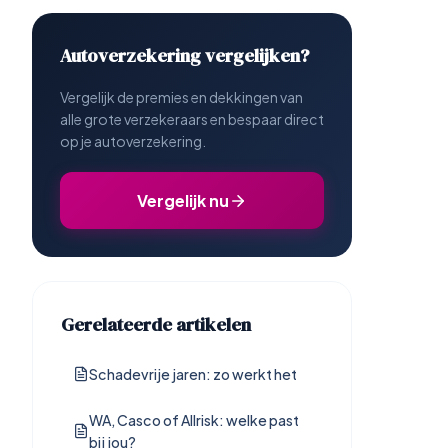
Autoverzekering vergelijken?
Vergelijk de premies en dekkingen van
alle grote verzekeraars en bespaar direct
op je autoverzekering.
Vergelijk nu
Gerelateerde artikelen
Schadevrije jaren: zo werkt het
WA, Casco of Allrisk: welke past
bij jou?