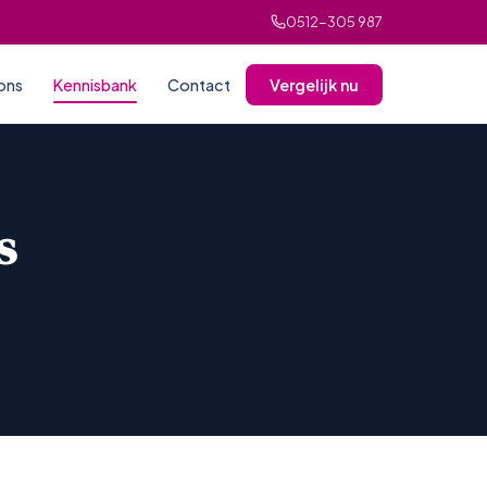
0512-305 987
ons
Kennisbank
Contact
Vergelijk nu
s