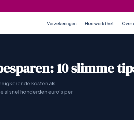
Verzekeringen
Hoe werkt het
Over 
esparen: 10 slimme tip
terugkerende kosten als
je al snel honderden euro's per