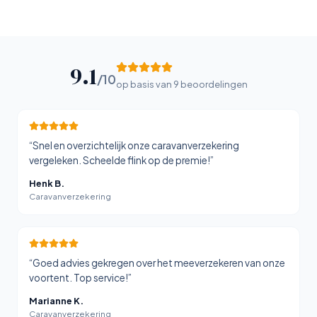
9.1
/10
op basis van
9
beoordelingen
“
Snel en overzichtelijk onze caravanverzekering
vergeleken. Scheelde flink op de premie!
”
Henk B.
Caravanverzekering
“
Goed advies gekregen over het meeverzekeren van onze
voortent. Top service!
”
Marianne K.
Caravanverzekering