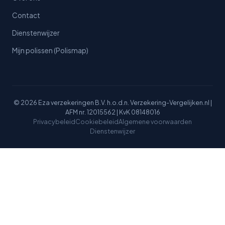
Contact
Dienstenwijzer
Mijn polissen (Polismap)
© 2026 Eza verzekeringen B.V. h.o.d.n. Verzekering-Vergelijken.nl |
AFM nr. 12015562 | KvK 08148016
Privacybeleid
Cookiebeleid
Algemene voorwaarden
Dienstenwijzer